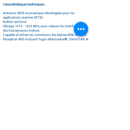
Caractéristiques techniques :
Antenne GNSS économique développée pour les
applications marines (RTK)
Boîtier renforcé
Filtrage
1614 - 1624
MHz pour réduire les interférences
des transmissions Iridium.
Capable d'utiliser les corrections des balises MSK et SBAS.
Réception MSS incluant Fugro Marinestar®, OmniSTAR et
CenterPoint RTX
Antennes GNSS L1/L2/L5/GLONASS
Nous Contacter
Parce que chaque projet comporte
ses propres spécificités, PrimeGPS
vous apporte toutes ses
compétences pour vous fournir des
solutions opérationnelles efficaces
& clés en mains. Notre catalogue
produit étant vaste, n'hésitez pas à
nous contacter pour en savoir plus.