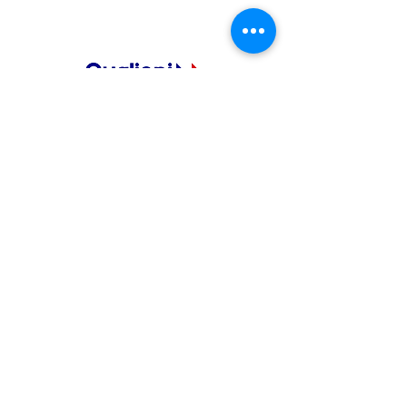
www.sitech-france.fr
Nous contacter
Politique de cookies
Politique de confidentialité
PrimeGPS
1, rue du Tertre
Bat. A
44470 Carquefou