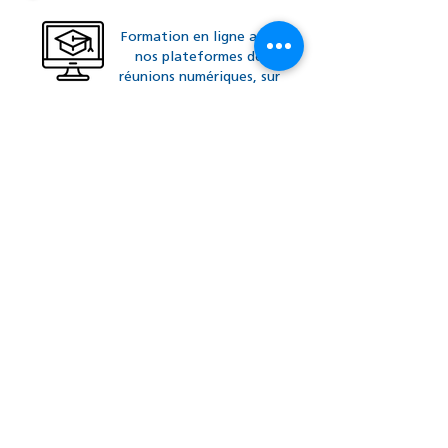
Formation en ligne avec
nos plateformes de
réunions numériques, sur
le site de votre projet
ou dans votre agence.
Découvrez nos formations
www.sitech-france.fr
Nous contacter
Politique de cookies
Politique de confidentialité
PrimeGPS
1, rue du Tertre
Bat. A