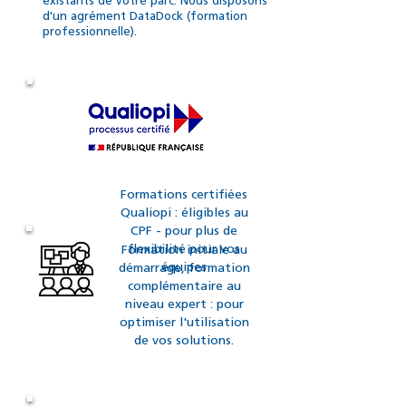
existants de votre parc. Nous disposons
d'un agrément DataDock (formation
professionnelle).
Formations certifiées
Qualiopi : éligibles au
CPF - pour plus de
flexibilité pour vos
Formation initiale au
équipes
démarrage, formation
complémentaire au
niveau expert : pour
optimiser l'utilisation
de vos solutions.