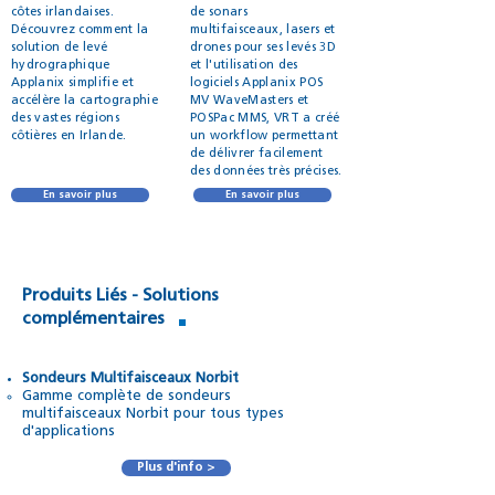
côtes irlandaises.
de sonars
Découvrez comment la
multifaisceaux, lasers et
solution de levé
drones pour ses levés 3D
hydrographique
et l'utilisation des
Applanix simplifie et
logiciels Applanix POS
accélère la cartographie
MV WaveMasters et
des vastes régions
POSPac MMS, VRT a créé
côtières en Irlande.
un workflow permettant
de délivrer facilement
des données très précises.
En savoir plus
En savoir plus
Produits Liés - Solutions
complémentaires
Sondeurs Multifaisceaux Norbit
Gamme complète de sondeurs
multifaisceaux Norbit pour tous types
d'applications
Plus d'info >