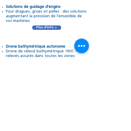
Solutions de guidage d'engins
Pour dragues, grues et pelles : des solutions
augmentant la précision de l'ensemble de
vos machines.
Plus d'info >
Drone bathymétrique autonome
Drone de relevé bathymétrique 1800 -
relevés assurés dans toutes les zones
immergées.
Plus d'info >
Nous Contacter
Parce que chaque projet comporte ses
propres spécificités, PrimeGPS vous apporte
toutes ses compétences pour vous fournir
des solutions opérationnelles efficaces
& clés en mains. Notre catalogue produit